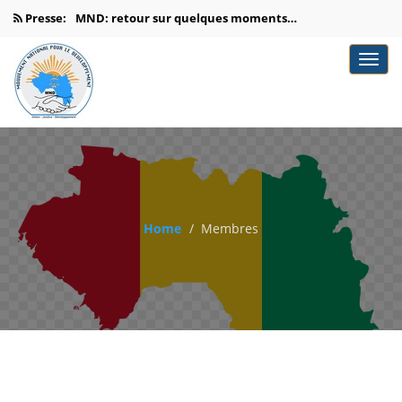
Presse:
MND: retour sur quelques moments…
MND: c’est reparti pour une…
GUINÉE : DR OUSMANE DORÉ…
Dr Ousmane Doré du MND:‹‹Ma…
Doré, promet les reformes institutionnelles,…
Home
Membres