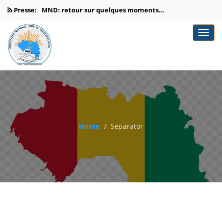
Presse:
MND: retour sur quelques moments…
MND: c’est reparti pour une…
GUINÉE : DR OUSMANE DORÉ…
Dr Ousmane Doré du MND:‹‹Ma…
Doré, promet les reformes institutionnelles,…
Home
Separator