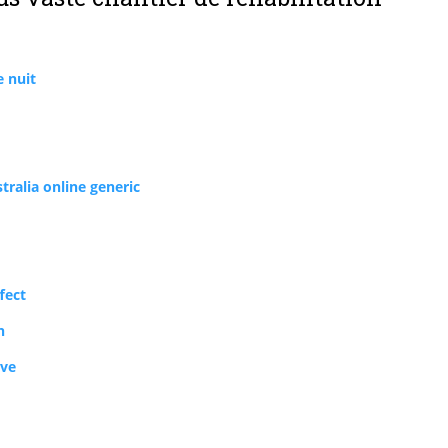
 nuit
tralia online generic
fect
h
ive