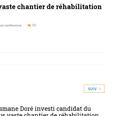
 vaste chantier de réhabilitation
sse conference
13
SUIV
usmane Doré investi candidat du
lus vaste chantier de réhabilitation