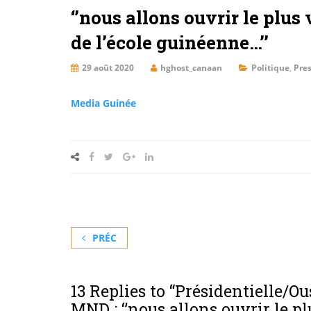
‘’nous allons ouvrir le plus
de l’école guinéenne…’’
29 août 2020
hghost_canaan
Politique
,
Pre
Media Guinée
PRÉC
13 Replies to “
Présidentielle/O
MND : ‘’nous allons ouvrir le p