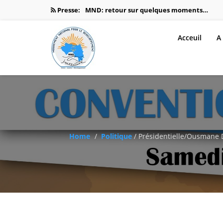
Presse:
MND: retour sur quelques moments…
MND: c’est reparti pour une…
Acceuil
A
GUINÉE : DR OUSMANE DORÉ…
Dr Ousmane Doré du MND:‹‹Ma…
Doré, promet les reformes institutionnell
Home
Politique
/
Présidentielle/Ousmane Do