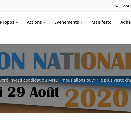
+224 6
 Propos
Actions
Evènements
Manifesto
Adhé
es,…
ré investi candidat du MND : ‘’nous allons ouvrir le plus vaste cha