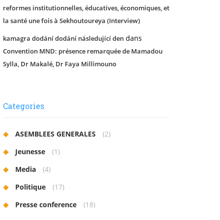
reformes institutionnelles, éducatives, économiques, et
la santé une fois à Sekhoutoureya (Interview)
dans
kamagra dodání dodání následující den
Convention MND: présence remarquée de Mamadou
Sylla, Dr Makalé, Dr Faya Millimouno
Categories
ASEMBLEES GENERALES
(2)
Jeunesse
(1)
Media
(4)
Politique
(17)
Presse conference
(18)